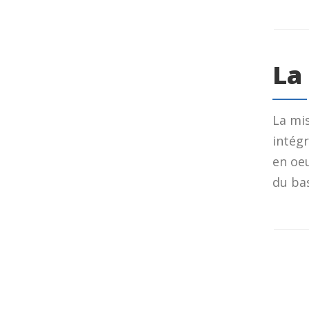
La
La mis
intégr
en oeu
du bas