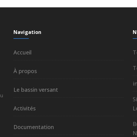
Navigation
N
Accueil
T
T
À propos
i
Le bassin versant
au
S
Activités
L
B
Documentation
N