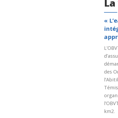
La
« L’
inté
appr
L’OBVT
d’assu
démarc
des Ou
l’Abit
Témis
organ
l’OBVT
km2.