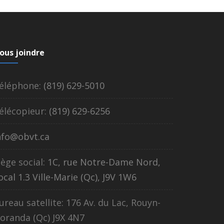
ous joindre
éléphone:
(819) 629-5010
élécopieur:
(819) 629-6256
nfo@obvt.ca
iège social:
1C, rue Notre-Dame Nord,
ocal 1.3 Ville-Marie (Qc), J9V 1W6
ureau satellite: 176 Av. du Lac, Rouyn-
oranda (Qc) J9X 4N7